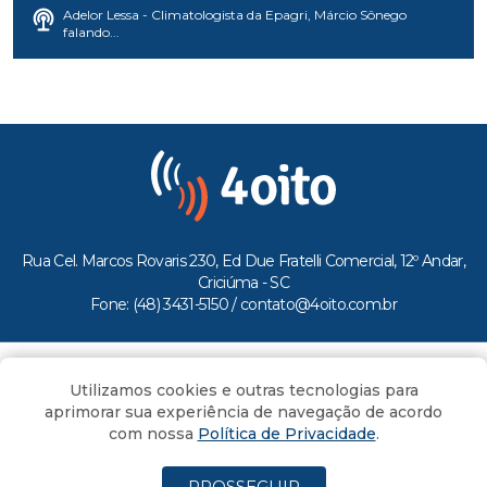
Adelor Lessa - Climatologista da Epagri, Márcio Sônego
falando...
Rua Cel. Marcos Rovaris 230, Ed Due Fratelli Comercial, 12º Andar,
Criciúma - SC
Fone: (48) 3431-5150 /
contato@4oito.com.br
Copyright © 2026.
Utilizamos cookies e outras tecnologias para
Todos os direitos reservados ao Portal 4oito
aprimorar sua experiência de navegação de acordo
com nossa
Política de Privacidade
.
PROSSEGUIR