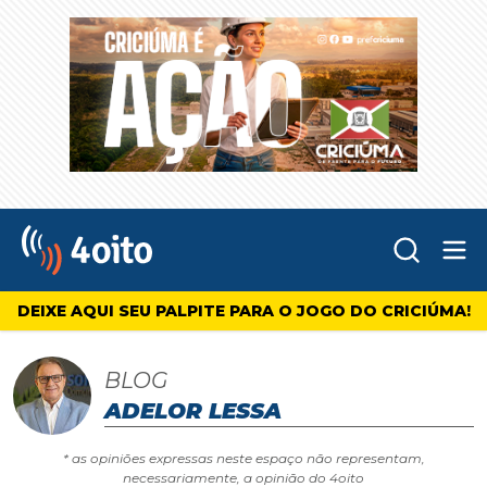
Abr
4oito
DEIXE AQUI SEU PALPITE PARA O JOGO DO CRICIÚMA!
BLOG
ADELOR LESSA
* as opiniões expressas neste espaço não representam,
necessariamente, a opinião do 4oito