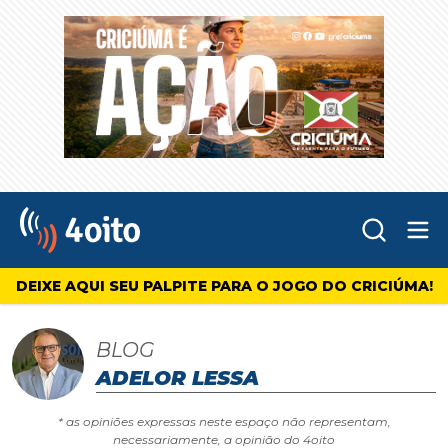
Abr
4oito
DEIXE AQUI SEU PALPITE PARA O JOGO DO CRICIÚMA!
BLOG
ADELOR LESSA
* as opiniões expressas neste espaço não representam,
necessariamente, a opinião do 4oito