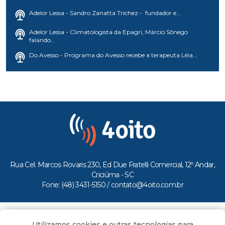
Adelor Lessa - Sandro Zanatta Trichez - fundador e...
Adelor Lessa - Climatologista da Epagri, Márcio Sônego
falando...
Do Avesso - Programa do Avesso recebe a terapeuta Léia...
Rua Cel. Marcos Rovaris 230, Ed Due Fratelli Comercial, 12º Andar,
Criciúma - SC
Fone: (48) 3431-5150 /
contato@4oito.com.br
Copyright © 2026.
Utilizamos cookies e outras tecnologias para