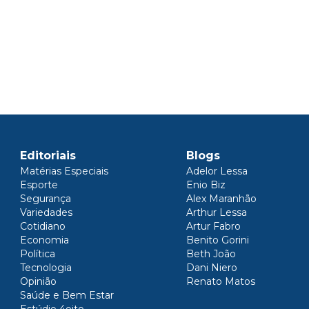
Editoriais
Blogs
Matérias Especiais
Adelor Lessa
Esporte
Enio Biz
Segurança
Alex Maranhão
Variedades
Arthur Lessa
Cotidiano
Artur Fabro
Economia
Benito Gorini
Política
Beth João
Tecnologia
Dani Niero
Opinião
Renato Matos
Saúde e Bem Estar
Estúdio 4oito