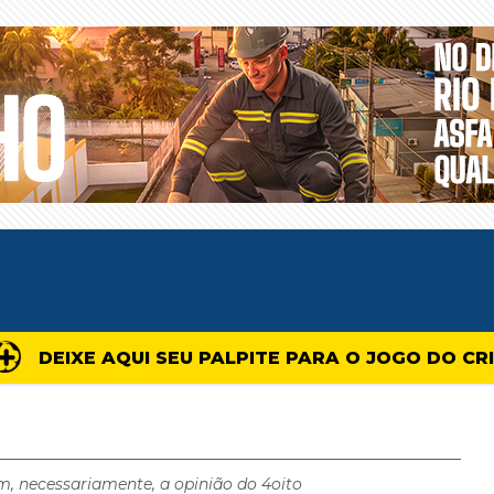
DEIXE AQUI SEU PALPITE PARA O JOGO DO CR
m, necessariamente, a opinião do 4oito