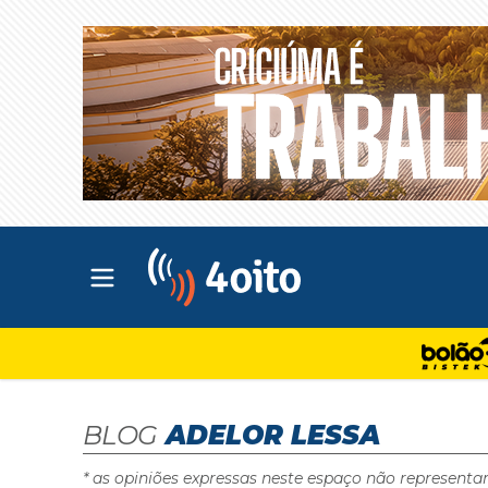
Abrir menu principal
4oito
BLOG
ADELOR LESSA
* as opiniões expressas neste espaço não representa