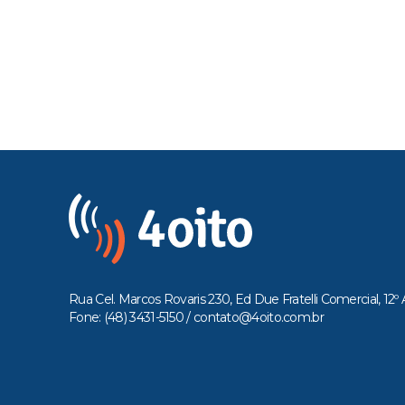
Rua Cel. Marcos Rovaris 230, Ed Due Fratelli Comercial, 12º 
Fone: (48) 3431-5150 /
contato@4oito.com.br