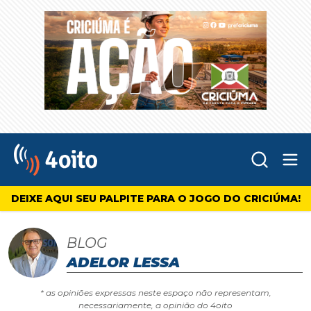
Abr
4oito
DEIXE AQUI SEU PALPITE PARA O JOGO DO CRICIÚMA!
BLOG
ADELOR LESSA
* as opiniões expressas neste espaço não representam,
necessariamente, a opinião do 4oito