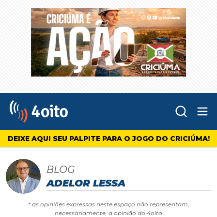
Abr
4oito
DEIXE AQUI SEU PALPITE PARA O JOGO DO CRICIÚMA!
BLOG
ADELOR LESSA
* as opiniões expressas neste espaço não representam,
necessariamente, a opinião do 4oito