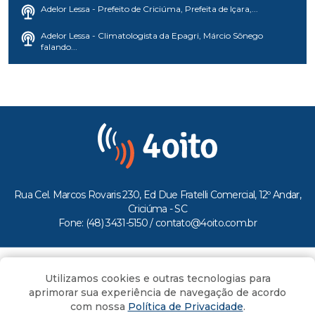
Adelor Lessa - Prefeito de Criciúma, Prefeita de Içara,...
Adelor Lessa - Climatologista da Epagri, Márcio Sônego
falando...
Rua Cel. Marcos Rovaris 230, Ed Due Fratelli Comercial, 12º Andar,
Criciúma - SC
Fone: (48) 3431-5150 /
contato@4oito.com.br
Copyright © 2026.
Utilizamos cookies e outras tecnologias para
Todos os direitos reservados ao Portal 4oito
aprimorar sua experiência de navegação de acordo
com nossa
Política de Privacidade
.