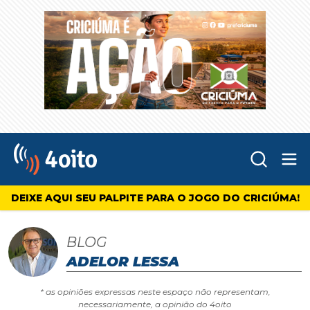
Abr
4oito
DEIXE AQUI SEU PALPITE PARA O JOGO DO CRICIÚMA!
BLOG
ADELOR LESSA
* as opiniões expressas neste espaço não representam,
necessariamente, a opinião do 4oito