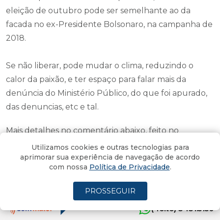
eleição de outubro pode ser semelhante ao da
facada no ex-Presidente Bolsonaro, na campanha de
2018.
Se não liberar, pode mudar o clima, reduzindo o
calor da paixão, e ter espaço para falar mais da
denúncia do Ministério Público, do que foi apurado,
das denuncias, etc e tal.
Mais detalhes no comentário abaixo, feito no
programa
Ponto Final
,
rádio Som Maior
:
Utilizamos cookies e outras tecnologias para
aprimorar sua experiência de navegação de acordo
com nossa
Política de Privacidade
.
PROSSEGUIR
(4oito) 3431.5150