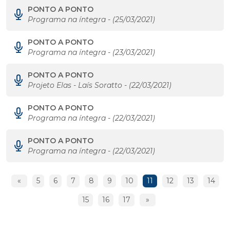
PONTO A PONTO
Programa na íntegra - (25/03/2021)
PONTO A PONTO
Programa na íntegra - (23/03/2021)
PONTO A PONTO
Projeto Elas - Laís Soratto - (22/03/2021)
PONTO A PONTO
Programa na íntegra - (22/03/2021)
PONTO A PONTO
Programa na íntegra - (22/03/2021)
«
5
6
7
8
9
10
11
12
13
14
15
16
17
»