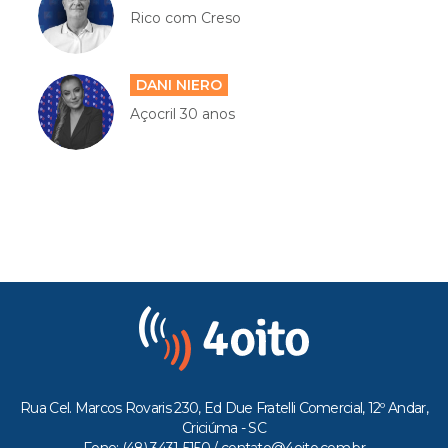
Rico com Creso
DANI NIERO
Açocril 30 anos
Rua Cel. Marcos Rovaris 230, Ed Due Fratelli Comercial, 12º Andar,
Criciúma - SC