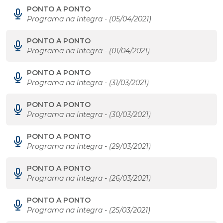
PONTO A PONTO
Programa na íntegra - (05/04/2021)
PONTO A PONTO
Programa na íntegra - (01/04/2021)
PONTO A PONTO
Programa na íntegra - (31/03/2021)
PONTO A PONTO
Programa na íntegra - (30/03/2021)
PONTO A PONTO
Programa na íntegra - (29/03/2021)
PONTO A PONTO
Programa na íntegra - (26/03/2021)
PONTO A PONTO
Programa na íntegra - (25/03/2021)