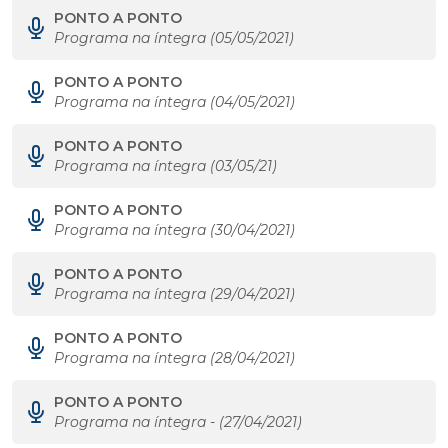
PONTO A PONTO
Programa na íntegra (05/05/2021)
PONTO A PONTO
Programa na íntegra (04/05/2021)
PONTO A PONTO
Programa na íntegra (03/05/21)
PONTO A PONTO
Programa na íntegra (30/04/2021)
PONTO A PONTO
Programa na íntegra (29/04/2021)
PONTO A PONTO
Programa na íntegra (28/04/2021)
PONTO A PONTO
Programa na íntegra - (27/04/2021)