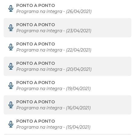
PONTO A PONTO
Programa na íntegra - (26/04/2021)
PONTO A PONTO
Programa na íntegra - (23/04/2021)
PONTO A PONTO
Programa na íntegra - (22/04/2021)
PONTO A PONTO
Programa na íntegra - (20/04/2021)
PONTO A PONTO
Programa na íntegra - (19/04/2021)
PONTO A PONTO
Programa na íntegra - (16/04/2021)
PONTO A PONTO
Programa na íntegra - (15/04/2021)