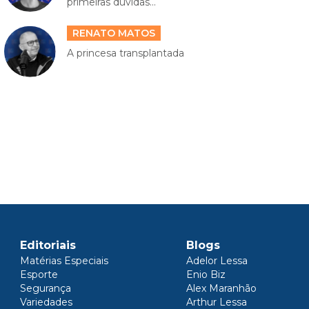
primeiras dúvidas...
RENATO MATOS
A princesa transplantada
Editoriais
Blogs
Matérias Especiais
Adelor Lessa
Esporte
Enio Biz
Segurança
Alex Maranhão
Variedades
Arthur Lessa