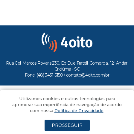
Rua Cel. Marcos Rovaris 230, Ed Due Fratelli Comercial, 12º Andar,
Criciúma - SC
Fone: (48) 3431-5150 /
contato@4oito.com.br
Copyright © 2026.
Utilizamos cookies e outras tecnologias para
Todos os direitos reservados ao Portal 4oito
aprimorar sua experiência de navegação de acordo
com nossa
Política de Privacidade
.
PROSSEGUIR