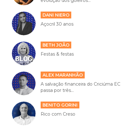
evolução dos goleiros...
DANI NIERO
Açocril 30 anos
BETH JOÃO
Festas & festas
ALEX MARANHÃO
A salvação financeira do Criciúma EC
passa por três...
BENITO GORINI
Rico com Creso