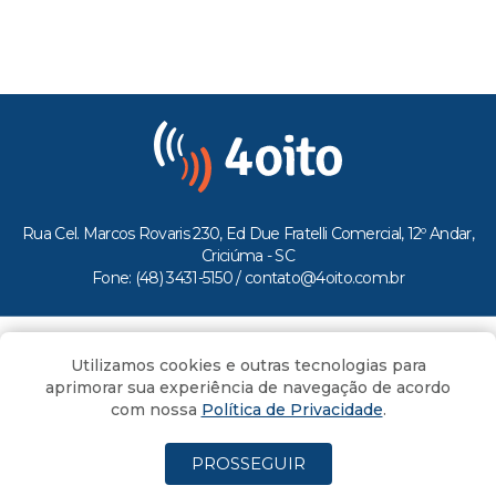
Rua Cel. Marcos Rovaris 230, Ed Due Fratelli Comercial, 12º Andar,
Criciúma - SC
Fone: (48) 3431-5150 /
contato@4oito.com.br
Copyright © 2026.
Utilizamos cookies e outras tecnologias para
Todos os direitos reservados ao Portal 4oito
aprimorar sua experiência de navegação de acordo
com nossa
Política de Privacidade
.
PROSSEGUIR