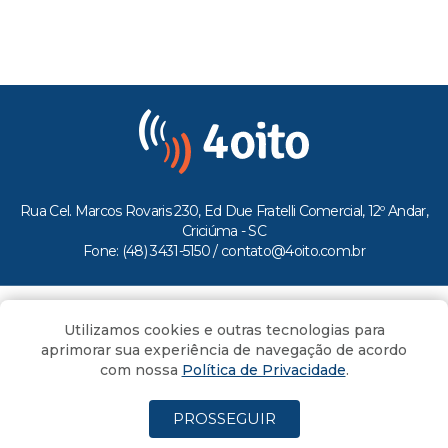
Rua Cel. Marcos Rovaris 230, Ed Due Fratelli Comercial, 12º Andar,
Criciúma - SC
Fone: (48) 3431-5150 /
contato@4oito.com.br
Copyright © 2026.
Utilizamos cookies e outras tecnologias para
Todos os direitos reservados ao Portal 4oito
aprimorar sua experiência de navegação de acordo
com nossa
Política de Privacidade
.
PROSSEGUIR