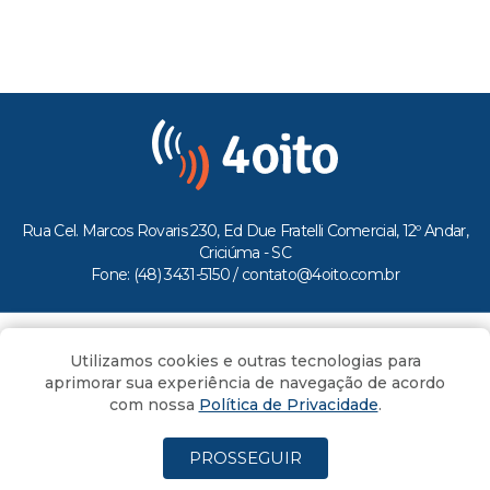
Rua Cel. Marcos Rovaris 230, Ed Due Fratelli Comercial, 12º Andar,
Criciúma - SC
Fone: (48) 3431-5150 /
contato@4oito.com.br
Copyright © 2026.
Utilizamos cookies e outras tecnologias para
Todos os direitos reservados ao Portal 4oito
aprimorar sua experiência de navegação de acordo
com nossa
Política de Privacidade
.
PROSSEGUIR