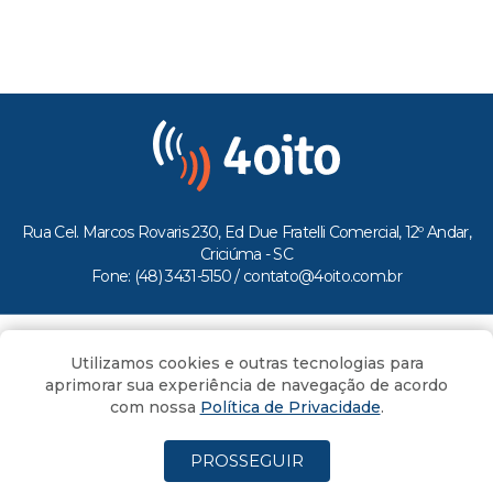
Rua Cel. Marcos Rovaris 230, Ed Due Fratelli Comercial, 12º Andar,
Criciúma - SC
Fone: (48) 3431-5150 /
contato@4oito.com.br
Copyright © 2026.
Utilizamos cookies e outras tecnologias para
Todos os direitos reservados ao Portal 4oito
aprimorar sua experiência de navegação de acordo
com nossa
Política de Privacidade
.
PROSSEGUIR