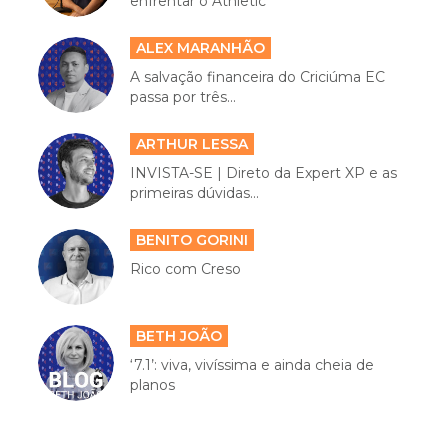
enfrentar o Athletic
ALEX MARANHÃO
A salvação financeira do Criciúma EC
passa por três...
ARTHUR LESSA
INVISTA-SE | Direto da Expert XP e as
primeiras dúvidas...
BENITO GORINI
Rico com Creso
BETH JOÃO
‘7.1’: viva, vivíssima e ainda cheia de
planos