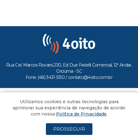
Rua Cel. Marcos Rovaris 230, Ed Due Fratelli Comercial, 12º Andar,
Criciúma - SC
Fone: (48) 3431-5150 /
contato@4oito.com.br
Copyright © 2026.
Utilizamos cookies e outras tecnologias para
Todos os direitos reservados ao Portal 4oito
aprimorar sua experiência de navegação de acordo
com nossa
Política de Privacidade
.
PROSSEGUIR