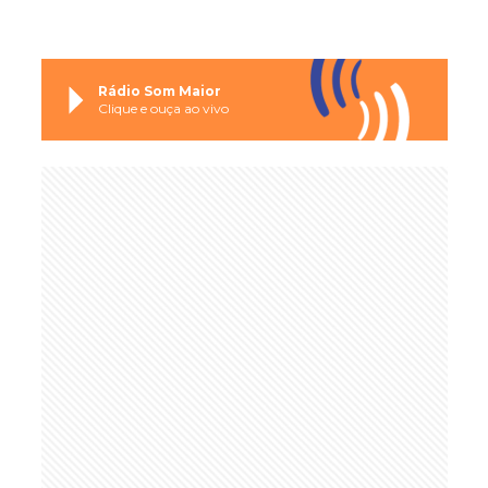
Rádio Som Maior
Clique e ouça ao vivo