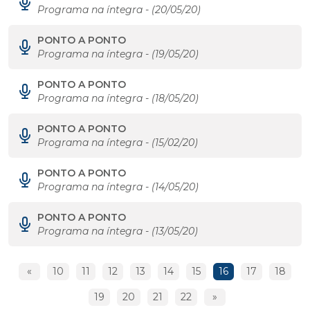
Programa na íntegra - (20/05/20)
PONTO A PONTO
Programa na íntegra - (19/05/20)
PONTO A PONTO
Programa na íntegra - (18/05/20)
PONTO A PONTO
Programa na íntegra - (15/02/20)
PONTO A PONTO
Programa na íntegra - (14/05/20)
PONTO A PONTO
Programa na íntegra - (13/05/20)
«
10
11
12
13
14
15
16
17
18
19
20
21
22
»