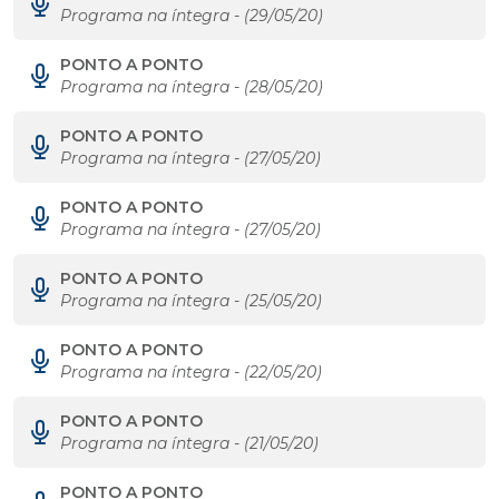
Programa na íntegra - (29/05/20)
PONTO A PONTO
Programa na íntegra - (28/05/20)
PONTO A PONTO
Programa na íntegra - (27/05/20)
PONTO A PONTO
Programa na íntegra - (27/05/20)
PONTO A PONTO
Programa na íntegra - (25/05/20)
PONTO A PONTO
Programa na íntegra - (22/05/20)
PONTO A PONTO
Programa na íntegra - (21/05/20)
PONTO A PONTO