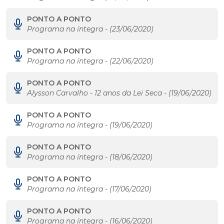
PONTO A PONTO
Programa na íntegra - (23/06/2020)
PONTO A PONTO
Programa na íntegra - (22/06/2020)
PONTO A PONTO
Alysson Carvalho - 12 anos da Lei Seca - (19/06/2020)
PONTO A PONTO
Programa na íntegra - (19/06/2020)
PONTO A PONTO
Programa na íntegra - (18/06/2020)
PONTO A PONTO
Programa na íntegra - (17/06/2020)
PONTO A PONTO
Programa na íntegra - (16/06/2020)