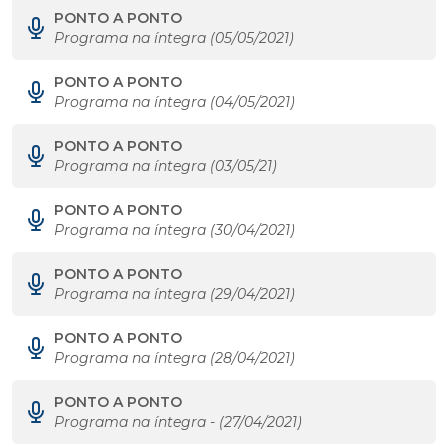
PONTO A PONTO
Programa na íntegra (05/05/2021)
PONTO A PONTO
Programa na íntegra (04/05/2021)
PONTO A PONTO
Programa na íntegra (03/05/21)
PONTO A PONTO
Programa na íntegra (30/04/2021)
PONTO A PONTO
Programa na íntegra (29/04/2021)
PONTO A PONTO
Programa na íntegra (28/04/2021)
PONTO A PONTO
Programa na íntegra - (27/04/2021)