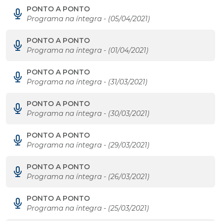
PONTO A PONTO
Programa na íntegra - (05/04/2021)
PONTO A PONTO
Programa na íntegra - (01/04/2021)
PONTO A PONTO
Programa na íntegra - (31/03/2021)
PONTO A PONTO
Programa na íntegra - (30/03/2021)
PONTO A PONTO
Programa na íntegra - (29/03/2021)
PONTO A PONTO
Programa na íntegra - (26/03/2021)
PONTO A PONTO
Programa na íntegra - (25/03/2021)