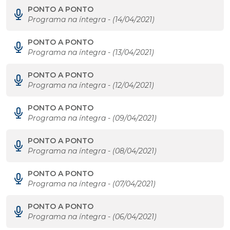
PONTO A PONTO
Programa na íntegra - (14/04/2021)
PONTO A PONTO
Programa na íntegra - (13/04/2021)
PONTO A PONTO
Programa na íntegra - (12/04/2021)
PONTO A PONTO
Programa na íntegra - (09/04/2021)
PONTO A PONTO
Programa na íntegra - (08/04/2021)
PONTO A PONTO
Programa na íntegra - (07/04/2021)
PONTO A PONTO
Programa na íntegra - (06/04/2021)