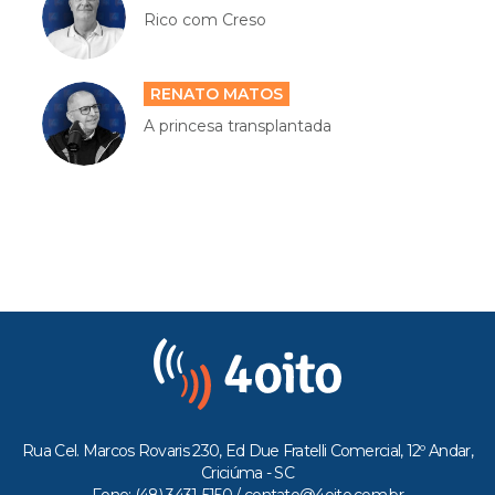
Rico com Creso
RENATO MATOS
A princesa transplantada
Rua Cel. Marcos Rovaris 230, Ed Due Fratelli Comercial, 12º Andar,
Criciúma - SC