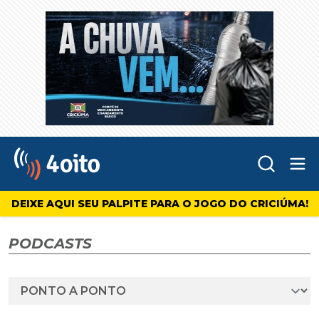
Abr
4oito
DEIXE AQUI SEU PALPITE PARA O JOGO DO CRICIÚMA!
PODCASTS