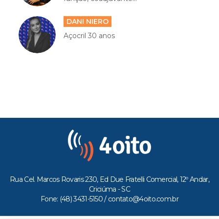
DANI NIERO
Açocril 30 anos
Rua Cel. Marcos Rovaris 230, Ed Due Fratelli Comercial, 12º Andar,
Criciúma - SC
Fone: (48) 3431-5150 /
contato@4oito.com.br