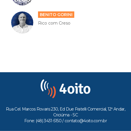
BENITO GORINI
Rico com Creso
Rua Cel. Marcos Rovaris 230, Ed Due Fratelli Comercial, 12º Andar,
Criciúma - SC
Fone: (48) 3431-5150 /
contato@4oito.com.br