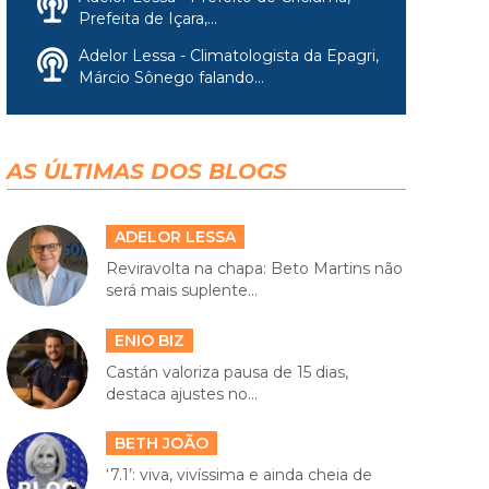
Prefeita de Içara,...
Adelor Lessa - Climatologista da Epagri,
Márcio Sônego falando...
AS ÚLTIMAS DOS BLOGS
ADELOR LESSA
Reviravolta na chapa: Beto Martins não
será mais suplente...
ENIO BIZ
Castán valoriza pausa de 15 dias,
destaca ajustes no...
BETH JOÃO
‘7.1’: viva, vivíssima e ainda cheia de