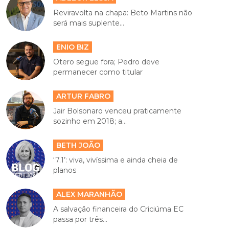
Reviravolta na chapa: Beto Martins não
será mais suplente...
ENIO BIZ
Otero segue fora; Pedro deve
permanecer como titular
ARTUR FABRO
Jair Bolsonaro venceu praticamente
sozinho em 2018; a...
BETH JOÃO
‘7.1’: viva, vivíssima e ainda cheia de
planos
ALEX MARANHÃO
A salvação financeira do Criciúma EC
passa por três...