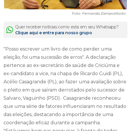
Foto: Fernanda Zampoli/4oito
Quer receber notícias como esta em seu Whatsapp?
Clique aqui e entre para nosso grupo
"Posso escrever um livro de como perder uma
eleição, foi uma sucessão de erros". A declaração
pertence ao ex-secretário de saúde de Criciúma e
ex-candidato a vice, na chapa de Ricardo Guidi (PL),
Acélio Casagrande (PL), ao fazer uma avaliação sobre
o pleito em que saíram derrotados pelo sucessor de
Salvaro, Vaguinho (PSD). Casagrande reconheceu
que uma série de fatores influenciaram no resultado
das eleições, destacando a importância de uma
coordenação eficaz durante a campanha.
"Estávamos bem nas pesquisas, à frente de todos,