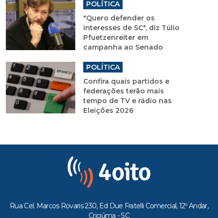
POLÍTICA
"Quero defender os
interesses de SC", diz Túlio
Pfuetzenreiter em
campanha ao Senado
POLÍTICA
Confira quais partidos e
federações terão mais
tempo de TV e rádio nas
Eleições 2026
Rua Cel. Marcos Rovaris 230, Ed Due Fratelli Comercial, 12º Andar,
Criciúma - SC