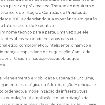
 a partir do próximo ano. Trata-se do arquiteto e
 técnico, que integra a Comissão de Projetos da
 desde 2011, evidenciando sua experiência em gestão
o futuro chefe do Executivo.
 um nome técnico para a pasta, uma vez que ele
tantes obras na cidade nos anos passados.
onal ético, comprometido, inteligente, dinâmico e
liderança e capacidade de negociação. Com toda
recionar Criciúma nas expressivas obras que
ta.
ra, Planejamento e Mobilidade Urbana de Criciúma,
nejamento estratégico da Administração Municipal e
o ordenado, a modernização da infraestrutura
ara a população. “A ampliação e modernização da
uas e avenidas, além da implementação de ciclovias