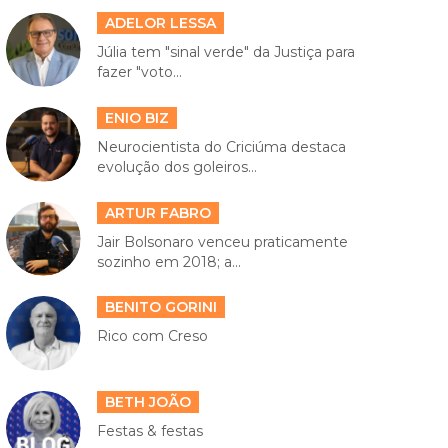
ADELOR LESSA
Júlia tem "sinal verde" da Justiça para
fazer "voto...
ENIO BIZ
Neurocientista do Criciúma destaca
evolução dos goleiros...
ARTUR FABRO
Jair Bolsonaro venceu praticamente
sozinho em 2018; a...
BENITO GORINI
Rico com Creso
BETH JOÃO
Festas & festas