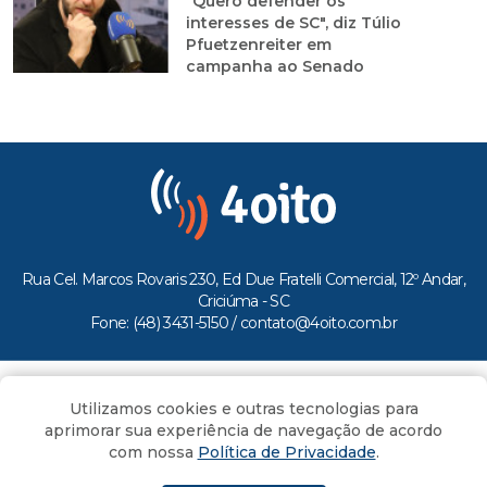
"Quero defender os
interesses de SC", diz Túlio
Pfuetzenreiter em
campanha ao Senado
Rua Cel. Marcos Rovaris 230, Ed Due Fratelli Comercial, 12º Andar,
Criciúma - SC
Fone: (48) 3431-5150 /
contato@4oito.com.br
Copyright © 2026.
Utilizamos cookies e outras tecnologias para
Todos os direitos reservados ao Portal 4oito
aprimorar sua experiência de navegação de acordo
com nossa
Política de Privacidade
.