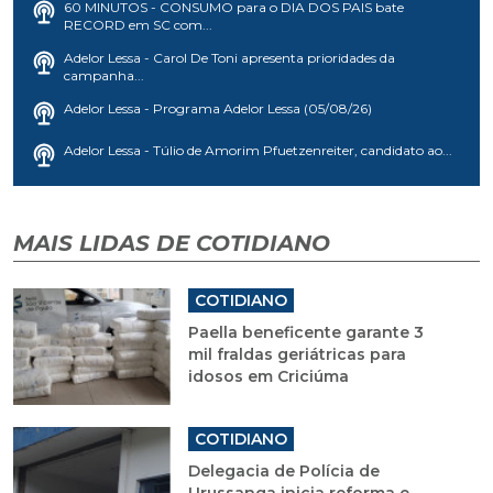
60 MINUTOS - CONSUMO para o DIA DOS PAIS bate
RECORD em SC com...
Adelor Lessa - Carol De Toni apresenta prioridades da
campanha...
Adelor Lessa - Programa Adelor Lessa (05/08/26)
Adelor Lessa - Túlio de Amorim Pfuetzenreiter, candidato ao...
MAIS LIDAS DE COTIDIANO
COTIDIANO
Paella beneficente garante 3
mil fraldas geriátricas para
idosos em Criciúma
COTIDIANO
Delegacia de Polícia de
Urussanga inicia reforma e