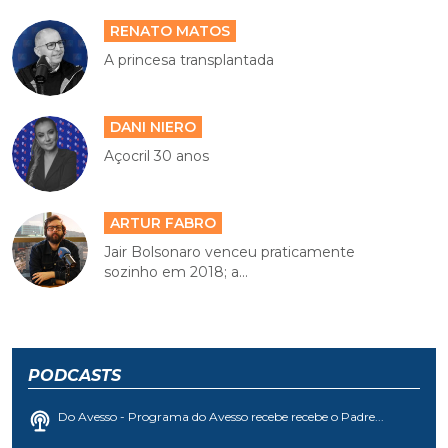
RENATO MATOS
A princesa transplantada
DANI NIERO
Açocril 30 anos
ARTUR FABRO
Jair Bolsonaro venceu praticamente
sozinho em 2018; a...
PODCASTS
Do Avesso - Programa do Avesso recebe recebe o Padre...