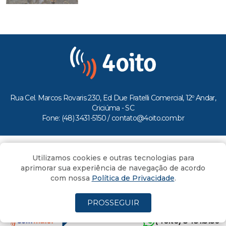
Rua Cel. Marcos Rovaris 230, Ed Due Fratelli Comercial, 12º Andar,
Criciúma - SC
Fone: (48) 3431-5150 /
contato@4oito.com.br
Copyright © 2026.
Utilizamos cookies e outras tecnologias para
Todos os direitos reservados ao Portal 4oito
aprimorar sua experiência de navegação de acordo
com nossa
Política de Privacidade
.
PROSSEGUIR
(4oito) 3431.5150