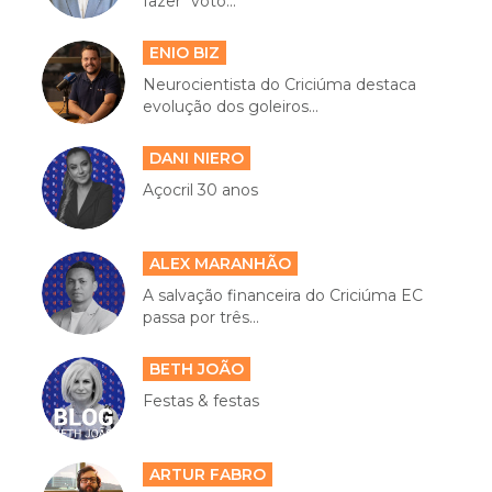
fazer "voto...
ENIO BIZ
Neurocientista do Criciúma destaca
evolução dos goleiros...
DANI NIERO
Açocril 30 anos
ALEX MARANHÃO
A salvação financeira do Criciúma EC
passa por três...
BETH JOÃO
Festas & festas
ARTUR FABRO