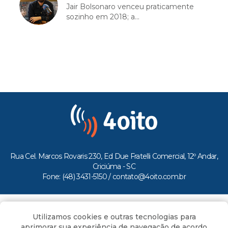
Jair Bolsonaro venceu praticamente
sozinho em 2018; a...
Rua Cel. Marcos Rovaris 230, Ed Due Fratelli Comercial, 12º Andar,
Criciúma - SC
Fone: (48) 3431-5150 /
contato@4oito.com.br
Copyright © 2026.
Utilizamos cookies e outras tecnologias para
Todos os direitos reservados ao Portal 4oito
aprimorar sua experiência de navegação de acordo