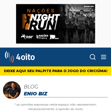
Abr
4oito
DEIXE AQUI SEU PALPITE PARA O JOGO DO CRICIÚMA!
BLOG
ENIO BIZ
* as opiniões expressas neste espaço não representam,
necessariamente, a opinião do 4oito