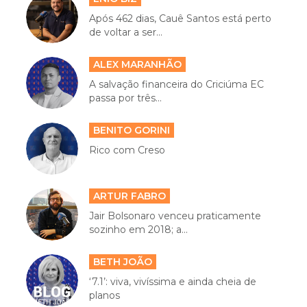
Após 462 dias, Cauê Santos está perto
de voltar a ser...
ALEX MARANHÃO
A salvação financeira do Criciúma EC
passa por três...
BENITO GORINI
Rico com Creso
ARTUR FABRO
Jair Bolsonaro venceu praticamente
sozinho em 2018; a...
BETH JOÃO
‘7.1’: viva, vivíssima e ainda cheia de
planos