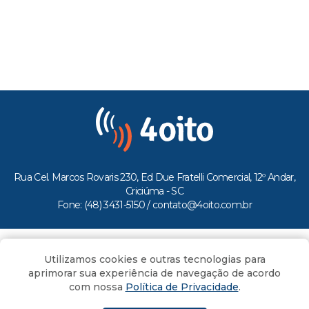
Rua Cel. Marcos Rovaris 230, Ed Due Fratelli Comercial, 12º Andar,
Criciúma - SC
Fone: (48) 3431-5150 /
contato@4oito.com.br
Copyright © 2026.
Utilizamos cookies e outras tecnologias para
Todos os direitos reservados ao Portal 4oito
aprimorar sua experiência de navegação de acordo
com nossa
Política de Privacidade
.