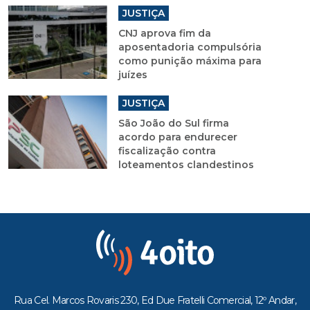
JUSTIÇA
CNJ aprova fim da
aposentadoria compulsória
como punição máxima para
juízes
JUSTIÇA
São João do Sul firma
acordo para endurecer
fiscalização contra
loteamentos clandestinos
Rua Cel. Marcos Rovaris 230, Ed Due Fratelli Comercial, 12º Andar,