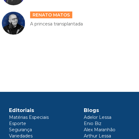
RENATO MATOS
A princesa transplantada
Editoriais
Blogs
Matérias Especiais
Adelor Lessa
Esporte
Enio Biz
Segurança
Alex Maranhão
Variedades
Arthur Lessa