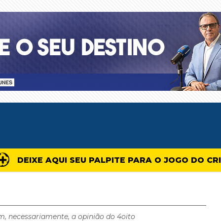
DEIXE AQUI SEU PALPITE PARA O JOGO DO CR
m, necessariamente, a opinião do 4oito