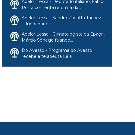
Adelor Lessa - Deputado italiano, Fabio
Porta comenta reforma da...
Adelor Lessa - Sandro Zanatta Trichez
- fundador e...
Adelor Lessa - Climatologista da Epagri,
Márcio Sônego falando...
Do Avesso - Programa do Avesso
recebe a terapeuta Léia...