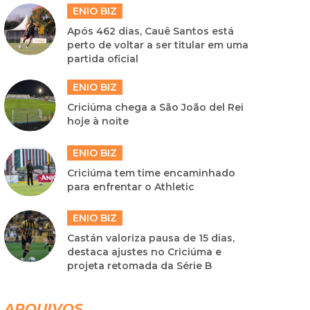
ENIO BIZ
Após 462 dias, Cauê Santos está
perto de voltar a ser titular em uma
partida oficial
ENIO BIZ
Criciúma chega a São João del Rei
hoje à noite
ENIO BIZ
Criciúma tem time encaminhado
para enfrentar o Athletic
ENIO BIZ
Castán valoriza pausa de 15 dias,
destaca ajustes no Criciúma e
projeta retomada da Série B
ARQUIVOS