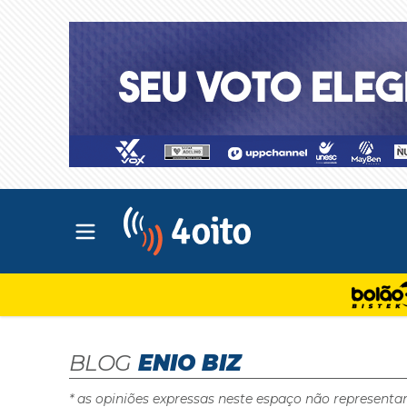
Abrir menu principal
4oito
BLOG
ENIO BIZ
* as opiniões expressas neste espaço não representa