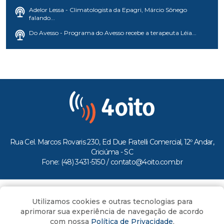
Adelor Lessa - Climatologista da Epagri, Márcio Sônego
falando...
Do Avesso - Programa do Avesso recebe a terapeuta Léia...
Rua Cel. Marcos Rovaris 230, Ed Due Fratelli Comercial, 12º Andar,
Criciúma - SC
Fone: (48) 3431-5150 /
contato@4oito.com.br
Copyright © 2026.
Utilizamos cookies e outras tecnologias para
Todos os direitos reservados ao Portal 4oito
aprimorar sua experiência de navegação de acordo
com nossa
Política de Privacidade
.