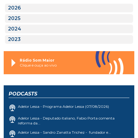
2026
2025
2024
2023
Rádio Som Maior
Clique e ouça ao vivo
PODCASTS
Adelor Lessa - Programa Adelor Lessa (07/08/2026)
Adelor Lessa - Deputado italiano, Fabio Porta comenta
reforma da...
Adelor Lessa - Sandro Zanatta Trichez - fundador e...