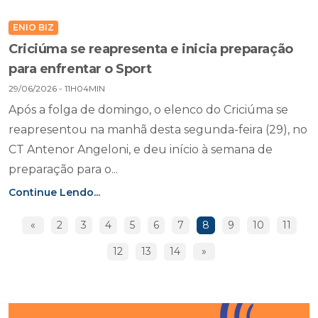
ENIO BIZ
Criciúma se reapresenta e inicia preparação
para enfrentar o Sport
29/06/2026 - 11H04MIN
Após a folga de domingo, o elenco do Criciúma se
reapresentou na manhã desta segunda-feira (29), no
CT Antenor Angeloni, e deu início à semana de
preparação para o...
Continue Lendo...
«
2
3
4
5
6
7
8
9
10
11
12
13
14
»