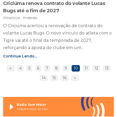
Criciúma renova contrato do volante Lucas
Bugs até o fim de 2027
17/06/2026 - 17H18MIN
O Criciúma acertou a renovação de contrato do
volante Lucas Bugs. O novo vínculo do atleta com o
Tigre vai até o final da temporada de 2027,
reforçando a aposta do clube em um...
Continue Lendo...
«
4
5
6
7
8
9
10
11
12
13
14
15
16
»
Rádio Som Maior
Clique e ouça ao vivo