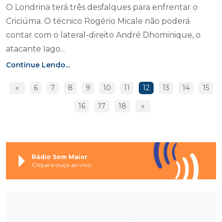
O Londrina terá três desfalques para enfrentar o
Criciúma. O técnico Rogério Micale não poderá
contar com o lateral-direito André Dhominique, o
atacante Iago...
Continue Lendo...
«
6
7
8
9
10
11
12
13
14
15
16
17
18
»
Rádio Som Maior
Clique e ouça ao vivo