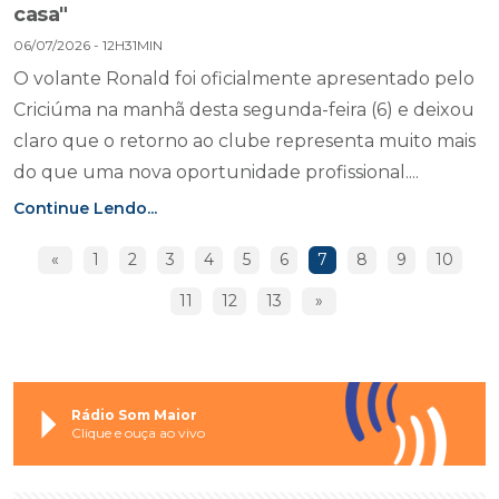
casa"
06/07/2026 - 12H31MIN
O volante Ronald foi oficialmente apresentado pelo
Criciúma na manhã desta segunda-feira (6) e deixou
claro que o retorno ao clube representa muito mais
do que uma nova oportunidade profissional....
Continue Lendo...
«
1
2
3
4
5
6
7
8
9
10
11
12
13
»
Rádio Som Maior
Clique e ouça ao vivo