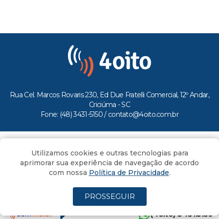
Rua Cel. Marcos Rovaris 230, Ed Due Fratelli Comercial, 12º Andar,
Criciúma - SC
Fone: (48) 3431-5150 /
contato@4oito.com.br
Copyright © 2026.
Utilizamos cookies e outras tecnologias para
Todos os direitos reservados ao Portal 4oito
aprimorar sua experiência de navegação de acordo
com nossa
Política de Privacidade
.
PROSSEGUIR
(4oito) 3431.5150