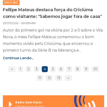
ENIO BIZ
Fellipe Mateus destaca força do Criciúma
como visitante: "Sabemos jogar fora de casa"
21/07/2026 - 09H39MIN
Autor do primeiro gol na vitória por 2 a 0 sobre o Vila
Nova, o meia Fellipe Mateus comemorou o bom
momento vivido pelo Criciúma, que encerrou o
primeiro turno da Série B na liderança e...
Continue Lendo...
«
1
2
3
4
5
6
7
8
9
10
11
12
13
»
Rádio Som Maior
Clique e ouça ao vivo