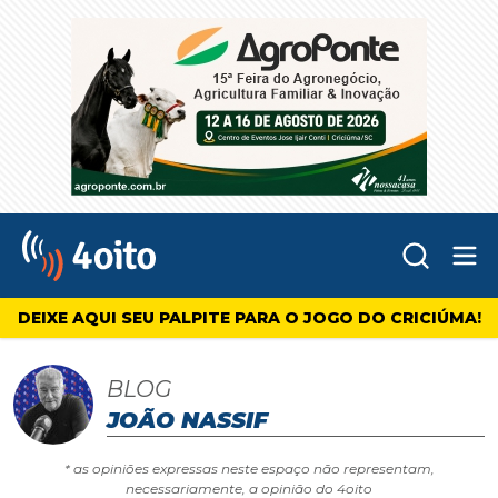
Abr
4oito
DEIXE AQUI SEU PALPITE PARA O JOGO DO CRICIÚMA!
BLOG
JOÃO NASSIF
* as opiniões expressas neste espaço não representam,
necessariamente, a opinião do 4oito