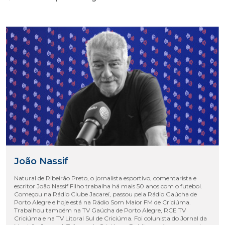
João Nassif
Natural de Ribeirão Preto, o jornalista esportivo, comentarista e
escritor João Nassif Filho trabalha há mais 50 anos com o futebol.
Começou na Rádio Clube Jacareí, passou pela Rádio Gaúcha de
Porto Alegre e hoje está na Rádio Som Maior FM de Criciúma.
Trabalhou também na TV Gaúcha de Porto Alegre, RCE TV
Criciúma e na TV Litoral Sul de Criciúma. Foi colunista do Jornal da