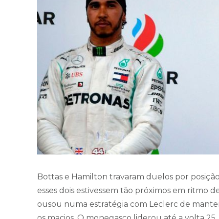
Bottas e Hamilton travaram duelos por posição
esses dois estivessem tão próximos em ritmo de
ousou numa estratégia com Leclerc de manter 
os macios. O monegasco liderou até a volta 25