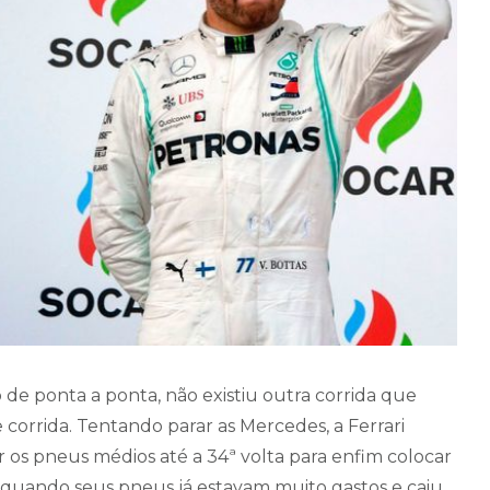
 de ponta a ponta, não existiu outra corrida que
 corrida. Tentando parar as Mercedes, a Ferrari
os pneus médios até a 34ª volta para enfim colocar
, quando seus pneus já estavam muito gastos e caiu