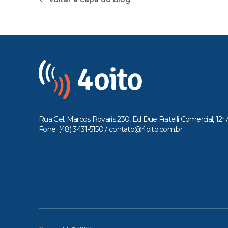
Rua Cel. Marcos Rovaris 230, Ed Due Fratelli Comercial, 12º 
Fone: (48) 3431-5150 /
contato@4oito.com.br