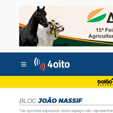
Abrir menu principal
4oito
BLOG
JOÃO NASSIF
* as opiniões expressas neste espaço não representa