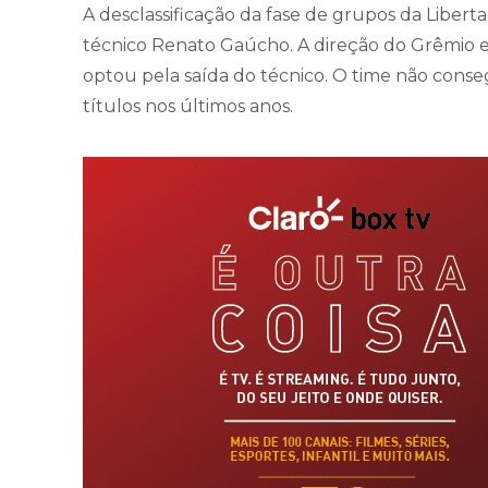
A desclassificação da fase de grupos da Libert
técnico Renato Gaúcho. A direção do Grêmio 
optou pela saída do técnico. O time não cons
títulos nos últimos anos.