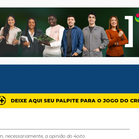
DEIXE AQUI SEU PALPITE PARA O JOGO DO CR
m, necessariamente, a opinião do 4oito