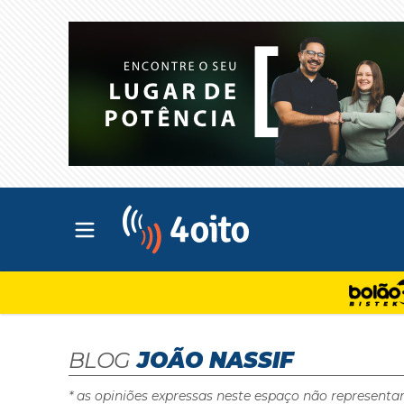
Abrir menu principal
4oito
BLOG
JOÃO NASSIF
* as opiniões expressas neste espaço não representa