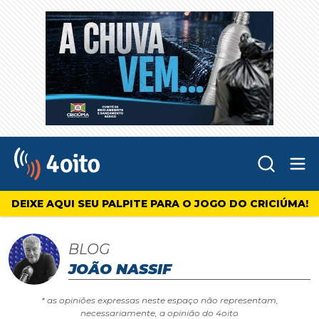
Abr
4oito
DEIXE AQUI SEU PALPITE PARA O JOGO DO CRICIÚMA!
BLOG
JOÃO NASSIF
* as opiniões expressas neste espaço não representam,
necessariamente, a opinião do 4oito