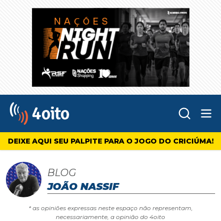
Abr
4oito
DEIXE AQUI SEU PALPITE PARA O JOGO DO CRICIÚMA!
BLOG
JOÃO NASSIF
* as opiniões expressas neste espaço não representam,
necessariamente, a opinião do 4oito