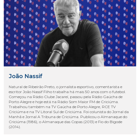
João Nassif
Natural de Ribeirão Preto, o jornalista esportivo, comentarista e
escritor João Nassif Filho trabalha há mais 50 anos com o futebol.
Começou na Rádio Clube Jacareí, passou pela Rádio Gaúcha de
Porto Alegre e hoje está na Rádio Som Maior FM de Criciúma.
Trabalhou também na TV Gaúcha de Porto Alegre, RCE TV
Criciúma e na TV Litoral Sul de Criciúma. Foi colunista do Jornal da
Manhã e Jornal A Tribuna de Criciúma. Publicou o Almanaque do
Criciúma (1986), o Almanaque das Copas (2013) e Fio do Bigode
(2014).