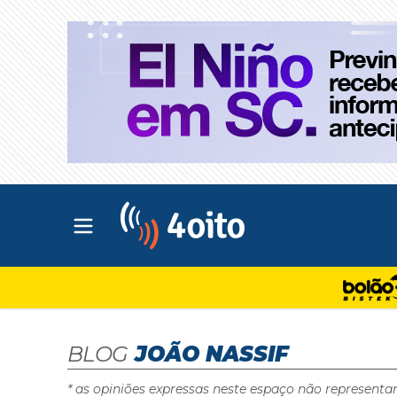
Abrir menu principal
4oito
BLOG
JOÃO NASSIF
* as opiniões expressas neste espaço não representa