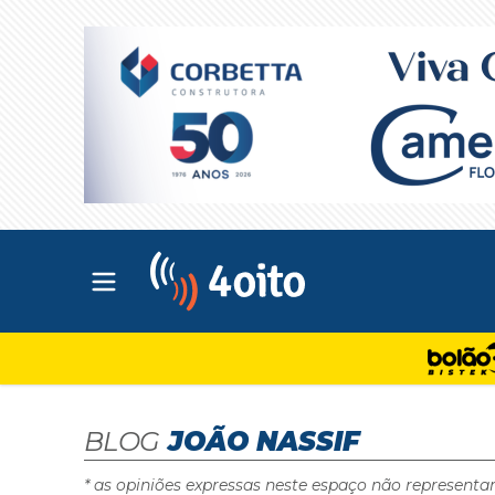
Abrir menu principal
4oito
BLOG
JOÃO NASSIF
* as opiniões expressas neste espaço não representa