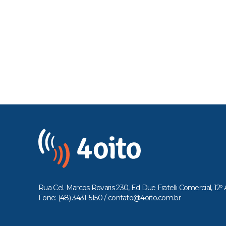
Rua Cel. Marcos Rovaris 230, Ed Due Fratelli Comercial, 12º 
Fone: (48) 3431-5150 /
contato@4oito.com.br