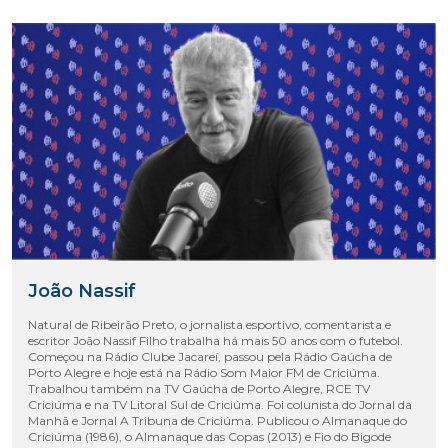
João Nassif
Natural de Ribeirão Preto, o jornalista esportivo, comentarista e
escritor João Nassif Filho trabalha há mais 50 anos com o futebol.
Começou na Rádio Clube Jacareí, passou pela Rádio Gaúcha de
Porto Alegre e hoje está na Rádio Som Maior FM de Criciúma.
Trabalhou também na TV Gaúcha de Porto Alegre, RCE TV
Criciúma e na TV Litoral Sul de Criciúma. Foi colunista do Jornal da
Manhã e Jornal A Tribuna de Criciúma. Publicou o Almanaque do
Criciúma (1986), o Almanaque das Copas (2013) e Fio do Bigode