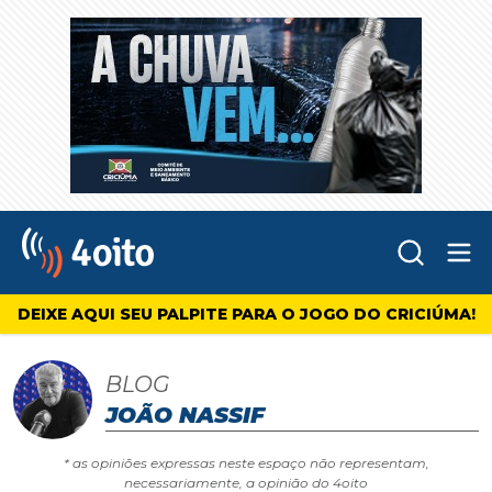
Abr
4oito
DEIXE AQUI SEU PALPITE PARA O JOGO DO CRICIÚMA!
BLOG
JOÃO NASSIF
* as opiniões expressas neste espaço não representam,
necessariamente, a opinião do 4oito