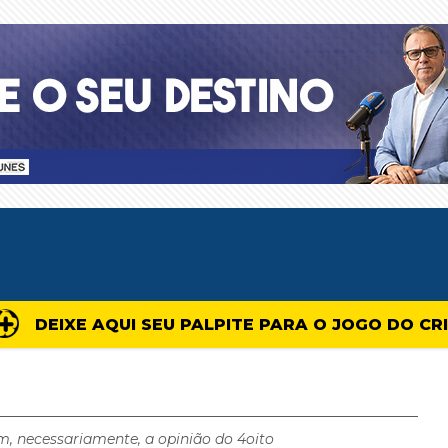
DEIXE AQUI SEU PALPITE PARA O JOGO DO CR
m, necessariamente, a opinião do 4oito