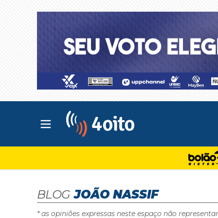
Abrir menu principal
4oito
BLOG
JOÃO NASSIF
* as opiniões expressas neste espaço não representa