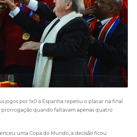
 jogos por 1x0 a Espanha repetiu o placar na final
na prorrogação quando faltavam apenas quatro
 venceu uma Copa do Mundo, a decisão ficou