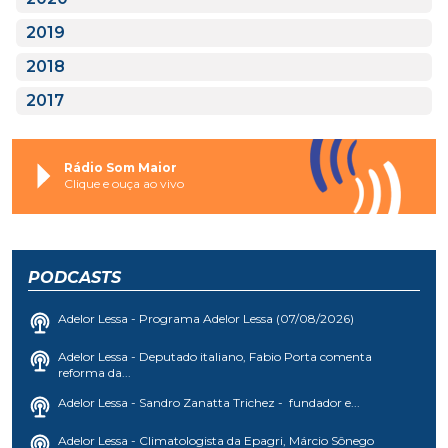
2019
2018
2017
Rádio Som Maior
Clique e ouça ao vivo
PODCASTS
Adelor Lessa - Programa Adelor Lessa (07/08/2026)
Adelor Lessa - Deputado italiano, Fabio Porta comenta
reforma da...
Adelor Lessa - Sandro Zanatta Trichez - fundador e...
Adelor Lessa - Climatologista da Epagri, Márcio Sônego