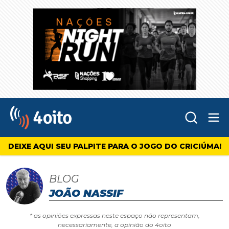
Abr
4oito
DEIXE AQUI SEU PALPITE PARA O JOGO DO CRICIÚMA!
BLOG
JOÃO NASSIF
* as opiniões expressas neste espaço não representam,
necessariamente, a opinião do 4oito