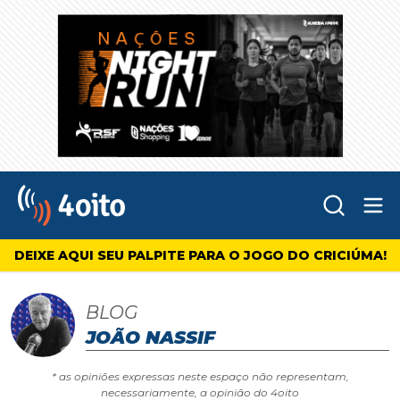
Abr
4oito
DEIXE AQUI SEU PALPITE PARA O JOGO DO CRICIÚMA!
BLOG
JOÃO NASSIF
* as opiniões expressas neste espaço não representam,
necessariamente, a opinião do 4oito