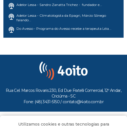
Adelor Lessa - Sandro Zanatta Trichez - fundador e...
Adelor Lessa - Climatologista da Epagri, Márcio Sônego
falando...
Do Avesso - Programa do Avesso recebe a terapeuta Léia...
Rua Cel. Marcos Rovaris 230, Ed Due Fratelli Comercial, 12º Andar,
Criciúma - SC
Fone: (48) 3431-5150 /
contato@4oito.com.br
Copyright © 2026.
Utilizamos cookies e outras tecnologias para
Todos os direitos reservados ao Portal 4oito