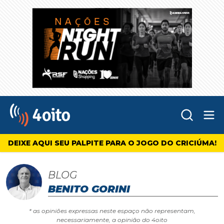
Abr
4oito
DEIXE AQUI SEU PALPITE PARA O JOGO DO CRICIÚMA!
BLOG
BENITO GORINI
* as opiniões expressas neste espaço não representam,
necessariamente, a opinião do 4oito