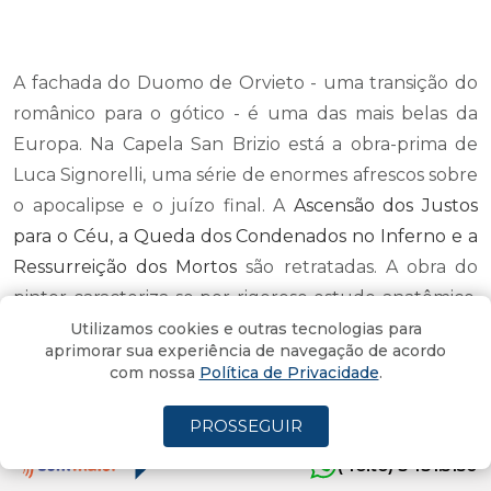
A fachada do Duomo de Orvieto - uma transição do
românico para o gótico - é uma das mais belas da
Europa. Na Capela San Brizio está a obra-prima de
Luca Signorelli, uma série de enormes afrescos sobre
o apocalipse e o juízo final
. A
Ascensão dos Justos
para o Céu, a Queda dos Condenados no Inferno e a
Ressurreição dos Mortos
são retratadas
. A obra do
pintor caracteriza-se por rigoroso estudo anatômico,
enfatizando os nus e dando realce à musculatura.
Utilizamos cookies e outras tecnologias para
aprimorar sua experiência de navegação de acordo
Sua precisão certamente revela dissecções em
com nossa
Política de Privacidade
.
cadáveres, proibidas na época. SIgnorelli participou
da decoração das paredes laterais da Capela Sistina
PROSSEGUIR
juntamente com Botticelli, Perugino, Ghirlandaio,
(4oito) 3431.5150
Pinturucchio e Rosselli, contratados pelo papa Sisto