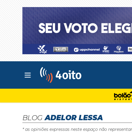
Abrir menu principal
4oito
BLOG
ADELOR LESSA
* as opiniões expressas neste espaço não representa