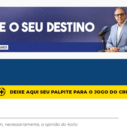
DEIXE AQUI SEU PALPITE PARA O JOGO DO CR
m, necessariamente, a opinião do 4oito