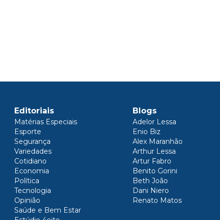
Editoriais
Blogs
Matérias Especiais
Adelor Lessa
Esporte
Enio Biz
Segurança
Alex Maranhão
Variedades
Arthur Lessa
Cotidiano
Artur Fabro
Economia
Benito Gorini
Política
Beth João
Tecnologia
Dani Niero
Opinião
Renato Matos
Saúde e Bem Estar
Estúdio 4oito