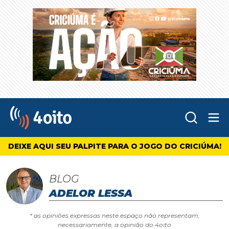
Abr
4oito
DEIXE AQUI SEU PALPITE PARA O JOGO DO CRICIÚMA!
BLOG
ADELOR LESSA
* as opiniões expressas neste espaço não representam,
necessariamente, a opinião do 4oito