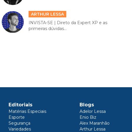
ARTHUR LESSA
INVISTA-SE | Direto da Expert XP e as
primeiras dúvidas...
Editoriais
Blogs
Matérias Especiais
Adelor Lessa
Esporte
Enio Biz
Segurança
Alex Maranhão
Variedades
Arthur Lessa